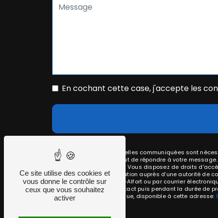
En cochant cette case, j'accepte les cond
** Les données personnelles communiquées sont nécessai
traitants dans le seul but de répondre à votre message
akverotech@gmail.com. Vous disposez de droits d’accès, d
Ce site utilise des cookies et
d’introduire une réclamation auprès d’une autorité de co
vous donne le contrôle sur
Suchet, 94700 Maisons-Alfort ou par courrier électroni
période de prise de contact puis pendant la durée de pres
ceux que vous souhaitez
démarchage téléphonique, disponible à cette adresse:
activer