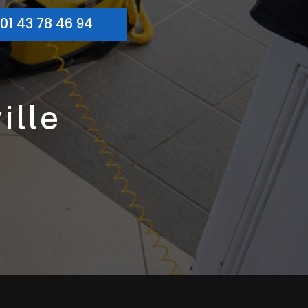
01 43 78 46 94
ille