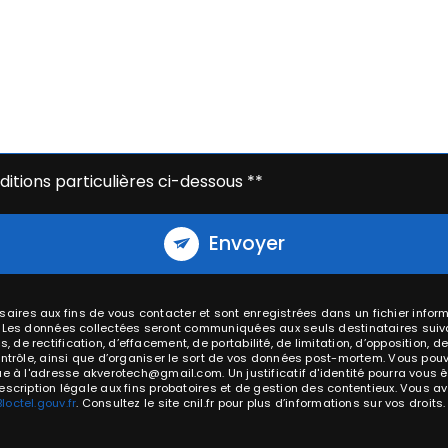
itions particulières ci-dessous **
Envoyer
res aux fins de vous contacter et sont enregistrées dans un fichier inform
. Les données collectées seront communiquées aux seuls destinataires suiv
e rectification, d’effacement, de portabilité, de limitation, d’opposition, d
ntrôle, ainsi que d’organiser le sort de vos données post-mortem. Vous pouv
que à l'adresse akverotech@gmail.com. Un justificatif d'identité pourra vo
cription légale aux fins probatoires et de gestion des contentieux. Vous avez
Bloctel.gouv.fr
. Consultez le site cnil.fr pour plus d’informations sur vos droits.