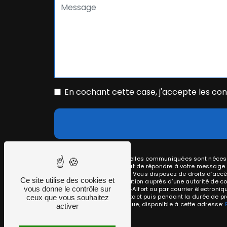
En cochant cette case, j'accepte les cond
** Les données personnelles communiquées sont nécessai
traitants dans le seul but de répondre à votre message
akverotech@gmail.com. Vous disposez de droits d’accès, d
Ce site utilise des cookies et
d’introduire une réclamation auprès d’une autorité de co
vous donne le contrôle sur
Suchet, 94700 Maisons-Alfort ou par courrier électroni
période de prise de contact puis pendant la durée de pres
ceux que vous souhaitez
démarchage téléphonique, disponible à cette adresse:
activer