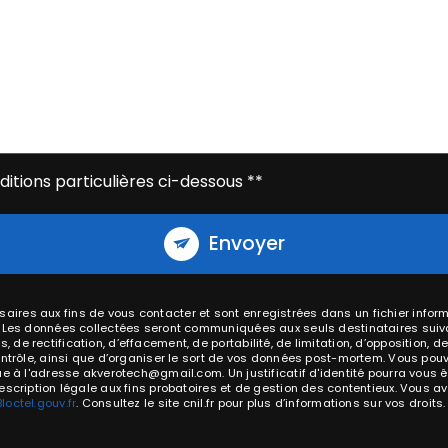
itions particulières ci-dessous **
Envoyer
res aux fins de vous contacter et sont enregistrées dans un fichier inform
. Les données collectées seront communiquées aux seuls destinataires suiv
e rectification, d’effacement, de portabilité, de limitation, d’opposition, d
ntrôle, ainsi que d’organiser le sort de vos données post-mortem. Vous pouv
que à l'adresse akverotech@gmail.com. Un justificatif d'identité pourra vo
cription légale aux fins probatoires et de gestion des contentieux. Vous avez
Bloctel.gouv.fr
. Consultez le site cnil.fr pour plus d’informations sur vos droits.