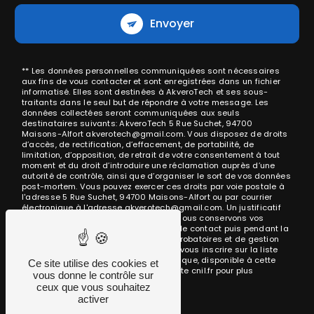
Envoyer
** Les données personnelles communiquées sont nécessaires
aux fins de vous contacter et sont enregistrées dans un fichier
informatisé. Elles sont destinées à AkveroTech et ses sous-
traitants dans le seul but de répondre à votre message. Les
données collectées seront communiquées aux seuls
destinataires suivants: AkveroTech 5 Rue Suchet, 94700
Maisons-Alfort akverotech@gmail.com. Vous disposez de droits
d’accès, de rectification, d’effacement, de portabilité, de
limitation, d’opposition, de retrait de votre consentement à tout
moment et du droit d’introduire une réclamation auprès d’une
autorité de contrôle, ainsi que d’organiser le sort de vos données
post-mortem. Vous pouvez exercer ces droits par voie postale à
l'adresse 5 Rue Suchet, 94700 Maisons-Alfort ou par courrier
électronique à l'adresse akverotech@gmail.com. Un justificatif
d'identité pourra vous être demandé. Nous conservons vos
données pendant la période de prise de contact puis pendant la
durée de prescription légale aux fins probatoires et de gestion
des contentieux. Vous avez le droit de vous inscrire sur la liste
d'opposition au démarchage téléphonique, disponible à cette
Ce site utilise des cookies et
adresse:
Bloctel.gouv.fr
. Consultez le site cnil.fr pour plus
vous donne le contrôle sur
d’informations sur vos droits.
ceux que vous souhaitez
activer