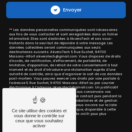
Envoyer
** Les données personnelles communiquées sont nécessaires
aux fins de vous contacter et sont enregistrées dans un fichier
informatisé. Elles sont destinées à AkveroTech et ses sous-
traitants dans le seul but de répondre à votre message. Les
données collectées seront communiquées aux seuls
destinataires suivants: AkveroTech 5 Rue Suchet, 94700
Maisons-Alfort akverotech@gmail.com. Vous disposez de droits
d’accès, de rectification, d’effacement, de portabilité, de
limitation, d’opposition, de retrait de votre consentement à tout
moment et du droit d’introduire une réclamation auprès d’une
autorité de contrôle, ainsi que d’organiser le sort de vos données
post-mortem. Vous pouvez exercer ces droits par voie postale à
l'adresse 5 Rue Suchet, 94700 Maisons-Alfort ou par courrier
électronique à l'adresse akverotech@gmail.com. Un justificatif
d'identité pourra vous être demandé. Nous conservons vos
données pendant la période de prise de contact puis pendant la
durée de prescription légale aux fins probatoires et de gestion
des contentieux. Vous avez le droit de vous inscrire sur la liste
d'opposition au démarchage téléphonique, disponible à cette
Ce site utilise des cookies et
adresse:
Bloctel.gouv.fr
. Consultez le site cnil.fr pour plus
vous donne le contrôle sur
d’informations sur vos droits.
ceux que vous souhaitez
activer