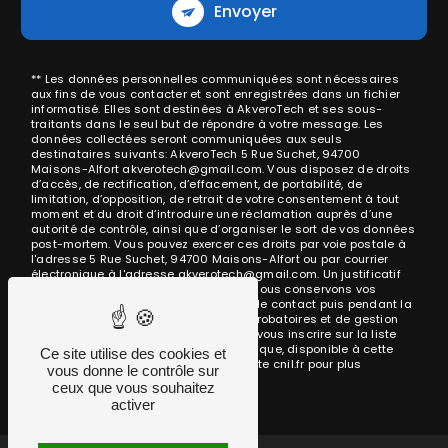
Envoyer
** Les données personnelles communiquées sont nécessaires
aux fins de vous contacter et sont enregistrées dans un fichier
informatisé. Elles sont destinées à AkveroTech et ses sous-
traitants dans le seul but de répondre à votre message. Les
données collectées seront communiquées aux seuls
destinataires suivants: AkveroTech 5 Rue Suchet, 94700
Maisons-Alfort akverotech@gmail.com. Vous disposez de droits
d’accès, de rectification, d’effacement, de portabilité, de
limitation, d’opposition, de retrait de votre consentement à tout
moment et du droit d’introduire une réclamation auprès d’une
autorité de contrôle, ainsi que d’organiser le sort de vos données
post-mortem. Vous pouvez exercer ces droits par voie postale à
l'adresse 5 Rue Suchet, 94700 Maisons-Alfort ou par courrier
électronique à l'adresse akverotech@gmail.com. Un justificatif
d'identité pourra vous être demandé. Nous conservons vos
données pendant la période de prise de contact puis pendant la
durée de prescription légale aux fins probatoires et de gestion
des contentieux. Vous avez le droit de vous inscrire sur la liste
d'opposition au démarchage téléphonique, disponible à cette
Ce site utilise des cookies et
adresse:
Bloctel.gouv.fr
. Consultez le site cnil.fr pour plus
vous donne le contrôle sur
d’informations sur vos droits.
ceux que vous souhaitez
activer