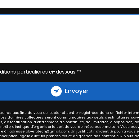
itions particulières ci-dessous **
Envoyer
res aux fins de vous contacter et sont enregistrées dans un fichier inform
. Les données collectées seront communiquées aux seuls destinataires suiv
e rectification, d’effacement, de portabilité, de limitation, d’opposition, d
ntrôle, ainsi que d’organiser le sort de vos données post-mortem. Vous pouv
que à l'adresse akverotech@gmail.com. Un justificatif d'identité pourra vo
cription légale aux fins probatoires et de gestion des contentieux. Vous avez