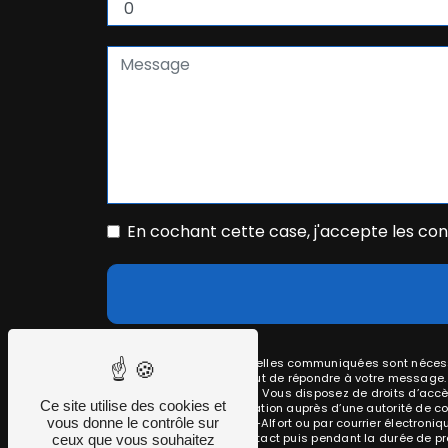
En cochant cette case, j'accepte les cond
** Les données personnelles communiquées sont nécessai
traitants dans le seul but de répondre à votre message
akverotech@gmail.com. Vous disposez de droits d’accès, d
Ce site utilise des cookies et
d’introduire une réclamation auprès d’une autorité de co
vous donne le contrôle sur
Suchet, 94700 Maisons-Alfort ou par courrier électroni
période de prise de contact puis pendant la durée de pres
ceux que vous souhaitez