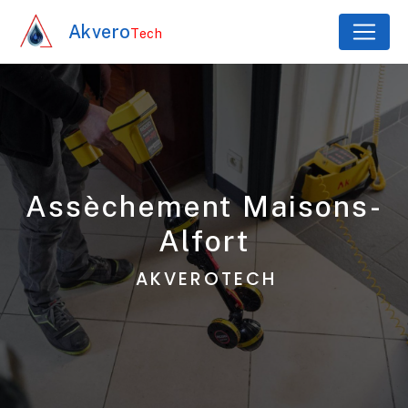
Panneau de gestion des cookies
Akvero
Tech
assèchement Maisons-
Alfort
AKVEROTECH