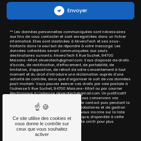
Envoyer
** Les données personnelles communiquées sont nécessaires
aux fins de vous contacter et sont enregistrées dans un fichier
informatisé. Elles sont destinées à AkveroTech et ses sous-
traitants dans le seul but de répondre à votre message. Les
données collectées seront communiquées aux seuls
destinataires suivants: AkveroTech 5 Rue Suchet, 94700
Maisons-Alfort akverotech@gmail.com. Vous disposez de droits
d’accès, de rectification, d’effacement, de portabilité, de
limitation, d’opposition, de retrait de votre consentement à tout
moment et du droit d’introduire une réclamation auprès d’une
autorité de contrôle, ainsi que d’organiser le sort de vos données
post-mortem. Vous pouvez exercer ces droits par voie postale à
l'adresse 5 Rue Suchet, 94700 Maisons-Alfort ou par courrier
électronique à l'adresse akverotech@gmail.com. Un justificatif
d'identité pourra vous être demandé. Nous conservons vos
données pendant la période de prise de contact puis pendant la
durée de prescription légale aux fins probatoires et de gestion
des contentieux. Vous avez le droit de vous inscrire sur la liste
d'opposition au démarchage téléphonique, disponible à cette
Ce site utilise des cookies et
adresse:
Bloctel.gouv.fr
. Consultez le site cnil.fr pour plus
vous donne le contrôle sur
d’informations sur vos droits.
ceux que vous souhaitez
activer