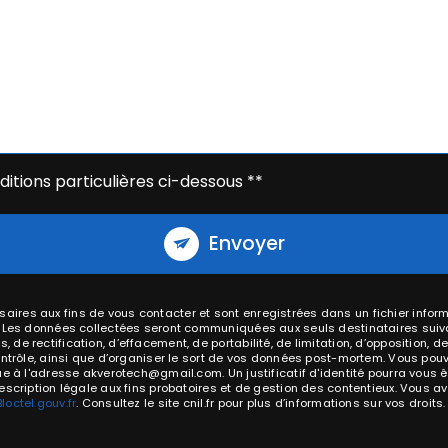
itions particulières ci-dessous **
Envoyer
res aux fins de vous contacter et sont enregistrées dans un fichier inform
. Les données collectées seront communiquées aux seuls destinataires suiv
e rectification, d’effacement, de portabilité, de limitation, d’opposition, d
ntrôle, ainsi que d’organiser le sort de vos données post-mortem. Vous pouv
que à l'adresse akverotech@gmail.com. Un justificatif d'identité pourra vo
cription légale aux fins probatoires et de gestion des contentieux. Vous avez
Bloctel.gouv.fr
. Consultez le site cnil.fr pour plus d’informations sur vos droits.