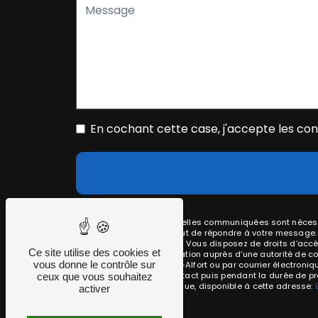
En cochant cette case, j'accepte les cond
** Les données personnelles communiquées sont nécessai
traitants dans le seul but de répondre à votre message
akverotech@gmail.com. Vous disposez de droits d’accès, d
Ce site utilise des cookies et
d’introduire une réclamation auprès d’une autorité de co
vous donne le contrôle sur
Suchet, 94700 Maisons-Alfort ou par courrier électroni
période de prise de contact puis pendant la durée de pres
ceux que vous souhaitez
démarchage téléphonique, disponible à cette adresse:
activer